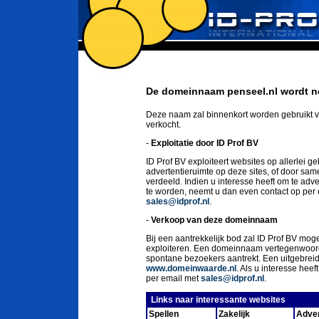
De domeinnaam penseel.nl wordt no
Deze naam zal binnenkort worden gebruikt v
verkocht.
-
Exploitatie door ID Prof BV
ID Prof BV exploiteert websites op allerlei g
advertentieruimte op deze sites, of door sa
verdeeld. Indien u interesse heeft om te ad
te worden, neemt u dan even contact op per
sales@idprof.nl
.
-
Verkoop van deze domeinnaam
Bij een aantrekkelijk bod zal ID Prof BV moge
exploiteren. Een domeinnaam vertegenwoord
spontane bezoekers aantrekt. Een uitgebrei
www.domeinwaarde.nl
. Als u interesse he
per email met
sales@idprof.nl
.
Links naar interessante websites
Spellen
Zakelijk
Adver