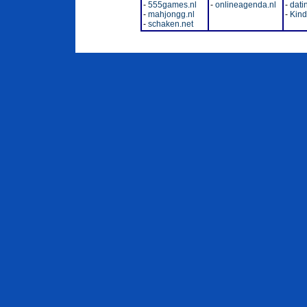
-
555games.nl
-
onlineagenda.nl
-
dati
-
mahjongg.nl
-
Kinde
-
schaken.net